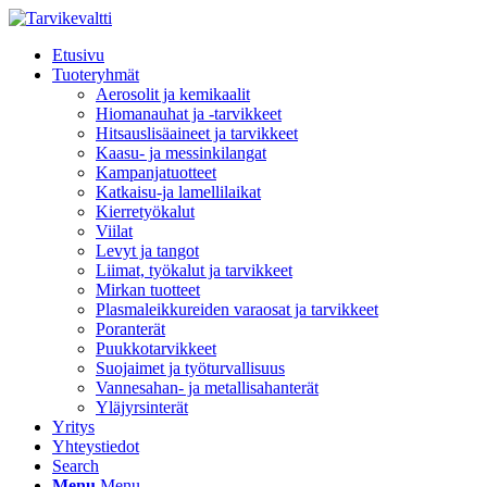
Etusivu
Tuoteryhmät
Aerosolit ja kemikaalit
Hiomanauhat ja -tarvikkeet
Hitsauslisäaineet ja tarvikkeet
Kaasu- ja messinkilangat
Kampanjatuotteet
Katkaisu-ja lamellilaikat
Kierretyökalut
Viilat
Levyt ja tangot
Liimat, työkalut ja tarvikkeet
Mirkan tuotteet
Plasmaleikkureiden varaosat ja tarvikkeet
Poranterät
Puukkotarvikkeet
Suojaimet ja työturvallisuus
Vannesahan- ja metallisahanterät
Yläjyrsinterät
Yritys
Yhteystiedot
Search
Menu
Menu