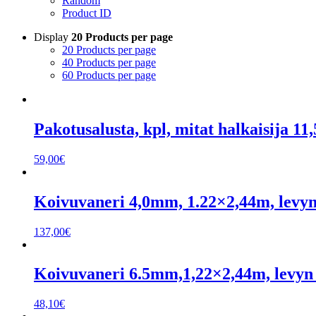
Random
Product ID
Display
20 Products per page
20 Products per page
40 Products per page
60 Products per page
Pakotusalusta, kpl, mitat halkaisija 11
59,00
€
Koivuvaneri 4,0mm, 1.22×2,44m, levyn
137,00
€
Koivuvaneri 6.5mm,1,22×2,44m, levyn 
48,10
€