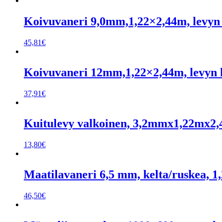
Koivuvaneri 9,0mm,1,22×2,44m, levyn 
45,81
€
Koivuvaneri 12mm,1,22×2,44m, levyn k
37,91
€
Kuitulevy valkoinen, 3,2mmx1,22mx2
13,80
€
Maatilavaneri 6,5 mm, kelta/ruskea, 1,
46,50
€