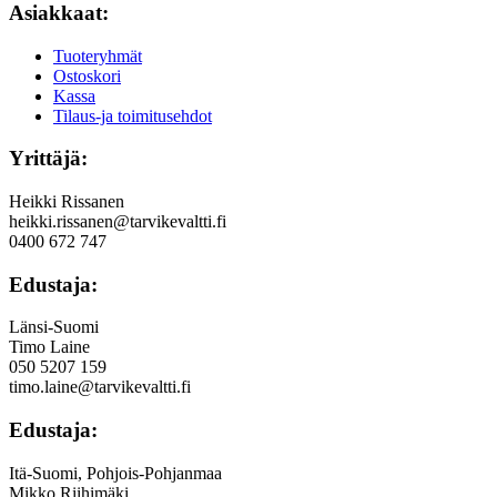
Asiakkaat:
Tuoteryhmät
Ostoskori
Kassa
Tilaus-ja toimitusehdot
Yrittäjä:
Heikki Rissanen
heikki.rissanen@tarvikevaltti.fi
0400 672 747
Edustaja:
Länsi-Suomi
Timo Laine
050 5207 159
timo.laine@tarvikevaltti.fi
Edustaja:
Itä-Suomi, Pohjois-Pohjanmaa
Mikko Riihimäki