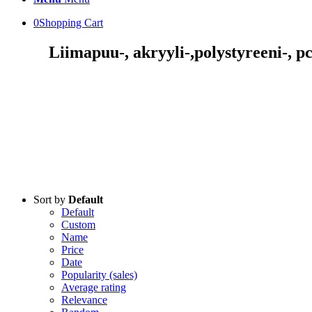
0
Shopping Cart
Liimapuu-, akryyli-,polystyreeni-, pc
Sort by
Default
Default
Custom
Name
Price
Date
Popularity (sales)
Average rating
Relevance