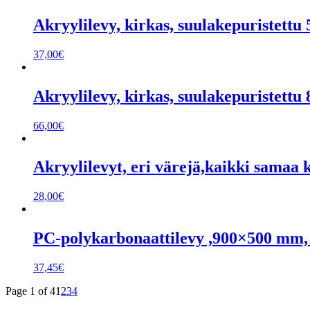
Akryylilevy, kirkas, suulakepuristet
37,00
€
Akryylilevy, kirkas, suulakepuristet
66,00
€
Akryylilevyt, eri värejä,kaikki sama
28,00
€
PC-polykarbonaattilevy ,900×500 mm,
37,45
€
Page 1 of 4
1
2
3
4