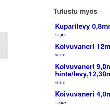
m
määrä
Tutustu myös
Kuparilevy 0,8
125,00
€
Kuitulevy valkoinen,
Koivuvaneri 12m
3,2mmx1,22mx2,40m
37,91
€
Koivuvaneri 9,0
hinta/levy,12,30
45,81
€
Koivuvaneri 4,0
137,00
€