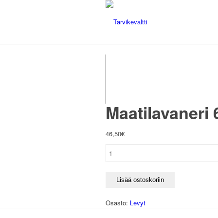
Maatilavaneri 
46,50
€
Maatilavaneri
6,5
mm,
kelta/ruskea,
Lisää ostoskoriin
1,20
x
Osasto:
Levyt
2,40