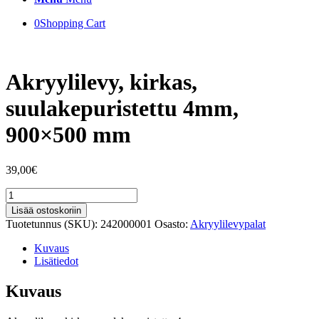
0
Shopping Cart
Akryylilevy, kirkas,
suulakepuristettu 4mm,
900×500 mm
39,00
€
Akryylilevy,
kirkas,
Lisää ostoskoriin
suulakepuristettu
Tuotetunnus (SKU):
242000001
Osasto:
Akryylilevypalat
4mm,
900x500
Kuvaus
mm
Lisätiedot
määrä
Kuvaus