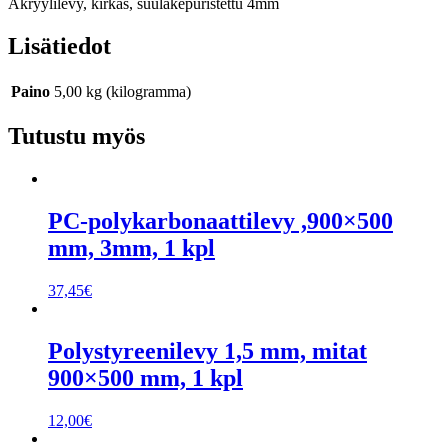
Akryylilevy, kirkas, suulakepuristettu 4mm
Lisätiedot
Paino
5,00 kg (kilogramma)
Tutustu myös
PC-polykarbonaattilevy ,900×500
mm, 3mm, 1 kpl
37,45
€
Polystyreenilevy 1,5 mm, mitat
900×500 mm, 1 kpl
12,00
€