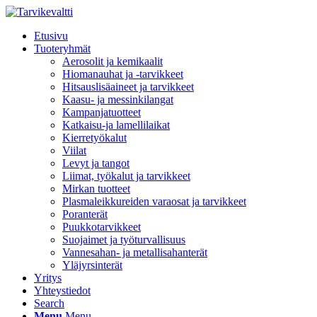
Etusivu
Tuoteryhmät
Aerosolit ja kemikaalit
Hiomanauhat ja -tarvikkeet
Hitsauslisäaineet ja tarvikkeet
Kaasu- ja messinkilangat
Kampanjatuotteet
Katkaisu-ja lamellilaikat
Kierretyökalut
Viilat
Levyt ja tangot
Liimat, työkalut ja tarvikkeet
Mirkan tuotteet
Plasmaleikkureiden varaosat ja tarvikkeet
Poranterät
Puukkotarvikkeet
Suojaimet ja työturvallisuus
Vannesahan- ja metallisahanterät
Yläjyrsinterät
Yritys
Yhteystiedot
Search
Menu
Menu