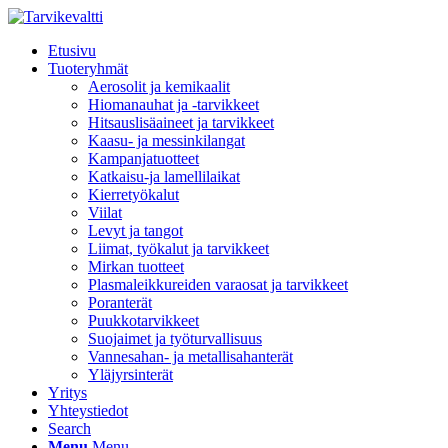
Etusivu
Tuoteryhmät
Aerosolit ja kemikaalit
Hiomanauhat ja -tarvikkeet
Hitsauslisäaineet ja tarvikkeet
Kaasu- ja messinkilangat
Kampanjatuotteet
Katkaisu-ja lamellilaikat
Kierretyökalut
Viilat
Levyt ja tangot
Liimat, työkalut ja tarvikkeet
Mirkan tuotteet
Plasmaleikkureiden varaosat ja tarvikkeet
Poranterät
Puukkotarvikkeet
Suojaimet ja työturvallisuus
Vannesahan- ja metallisahanterät
Yläjyrsinterät
Yritys
Yhteystiedot
Search
Menu
Menu