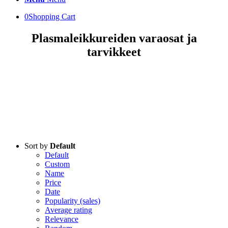
0
Shopping Cart
Plasmaleikkureiden varaosat ja
tarvikkeet
Sort by
Default
Default
Custom
Name
Price
Date
Popularity (sales)
Average rating
Relevance