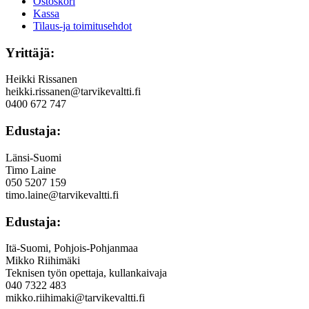
Ostoskori
Kassa
Tilaus-ja toimitusehdot
Yrittäjä:
Heikki Rissanen
heikki.rissanen@tarvikevaltti.fi
0400 672 747
Edustaja:
Länsi-Suomi
Timo Laine
050 5207 159
timo.laine@tarvikevaltti.fi
Edustaja:
Itä-Suomi, Pohjois-Pohjanmaa
Mikko Riihimäki
Teknisen työn opettaja, kullankaivaja
040 7322 483
mikko.riihimaki@tarvikevaltti.fi