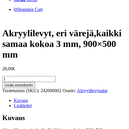
0
Shopping Cart
Akryylilevyt, eri värejä,kaikki
samaa kokoa 3 mm, 900×500
mm
28,00
€
Akryylilevyt,
eri
Lisää ostoskoriin
värejä,kaikki
Tuotetunnus (SKU):
242000002
Osasto:
Akryylilevypalat
samaa
kokoa
Kuvaus
3
Lisätiedot
mm,
900x500
Kuvaus
mm
määrä