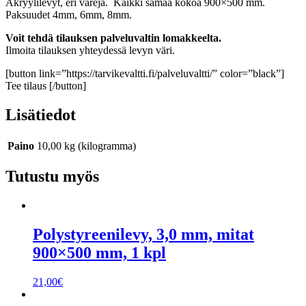
Akryylilevyt, eri värejä. Kaikki samaa kokoa 900×500 mm.
Paksuudet 4mm, 6mm, 8mm.
Voit tehdä tilauksen palveluvaltin lomakkeelta.
Ilmoita tilauksen yhteydessä levyn väri.
[button link=”https://tarvikevaltti.fi/palveluvaltti/” color=”black”]
Tee tilaus [/button]
Lisätiedot
Paino
10,00 kg (kilogramma)
Tutustu myös
Polystyreenilevy, 3,0 mm, mitat
900×500 mm, 1 kpl
21,00
€