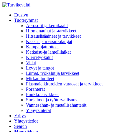
Etusivu
Tuoteryhmät
Aerosolit ja kemikaalit
Hiomanauhat ja -tarvikkeet
Hitsauslisäaineet ja tarvikkeet
Kaasu- ja messinkilangat
Kampanjatuotteet
Katkaisu-ja lamellilaikat
Kierretyökalut
Viilat
Levyt ja tangot
Liimat, työkalut ja tarvikkeet
Mirkan tuotteet
Plasmaleikkureiden varaosat ja tarvikkeet
Poranterät
Puukkotarvikkeet
Suojaimet ja työturvallisuus
Vannesahan- ja metallisahanterät
Yläjyrsinterät
Yritys
Yhteystiedot
Search
Menu
Menu