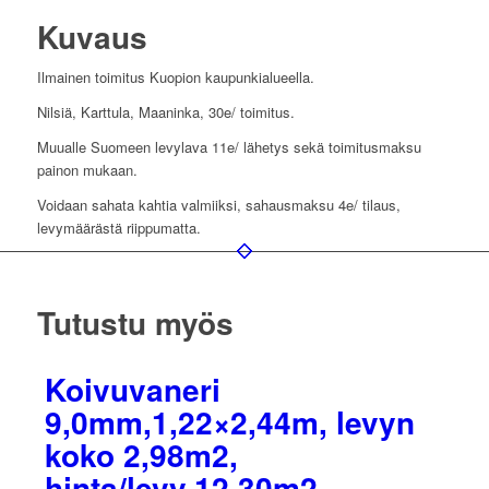
Kuvaus
Ilmainen toimitus Kuopion kaupunkialueella.
Nilsiä, Karttula, Maaninka, 30e/ toimitus.
Muualle Suomeen levylava 11e/ lähetys sekä toimitusmaksu
painon mukaan.
Voidaan sahata kahtia valmiiksi, sahausmaksu 4e/ tilaus,
levymäärästä riippumatta.
Tutustu myös
Koivuvaneri
9,0mm,1,22×2,44m, levyn
koko 2,98m2,
hinta/levy,12,30m2