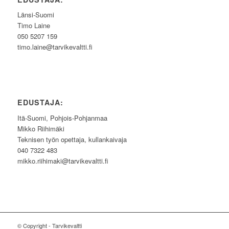
Länsi-Suomi
Timo Laine
050 5207 159
timo.laine@tarvikevaltti.fi
EDUSTAJA:
Itä-Suomi, Pohjois-Pohjanmaa
Mikko Riihimäki
Teknisen työn opettaja, kullankaivaja
040 7322 483
mikko.riihimaki@tarvikevaltti.fi
© Copyright - Tarvikevaltti