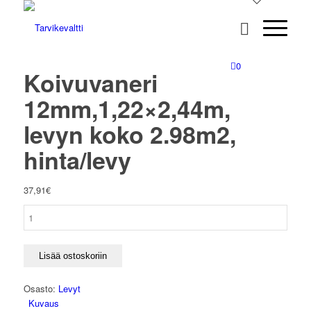
0
Koivuvaneri
12mm,1,22×2,44m,
levyn koko 2.98m2,
hinta/levy
37,91
€
Koivuvaneri
12mm,1,22x2,44m,
levyn
koko
Lisää ostoskoriin
2.98m2,
hinta/levy
Osasto:
Levyt
määrä
Kuvaus