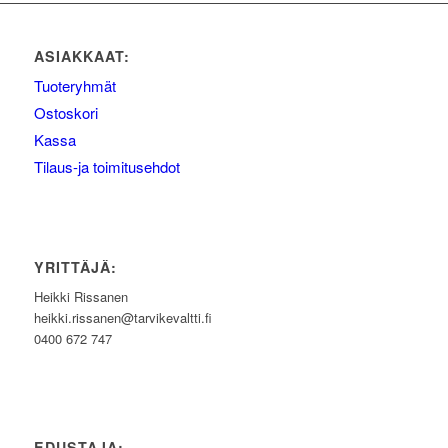
ASIAKKAAT:
Tuoteryhmät
Ostoskori
Kassa
Tilaus-ja toimitusehdot
YRITTÄJÄ:
Heikki Rissanen
heikki.rissanen@tarvikevaltti.fi
0400 672 747
EDUSTAJA: