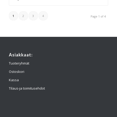
1
2
3
4
Page 1 of 4
Asiakkaat:
Tuoteryhmät
Ostoskori
Kassa
Tilaus-ja toimitusehdot