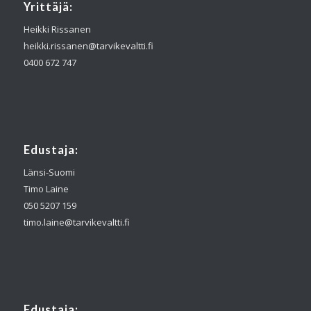
Yrittäjä:
Heikki Rissanen
heikki.rissanen@tarvikevaltti.fi
0400 672 747
Edustaja:
Länsi-Suomi
Timo Laine
050 5207 159
timo.laine@tarvikevaltti.fi
Edustaja: