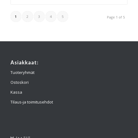
1
2
3
4
5
Page 1 of 5
Asiakkaat:
Tuoteryhmät
Ostoskori
Kassa
Tilaus-ja toimitusehdot