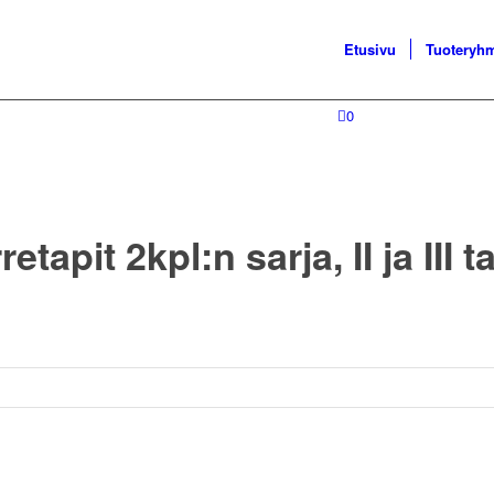
Etusivu
Tuoteryh
0
etapit 2kpl:n sarja, II ja III 