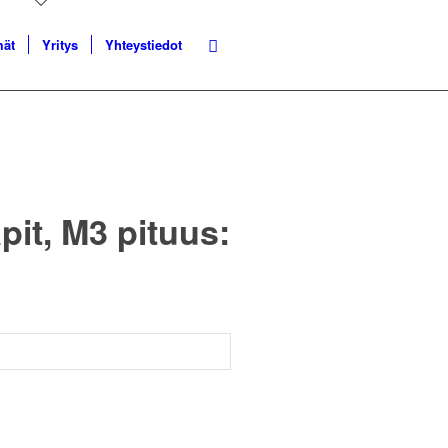
mät
Yritys
Yhteystiedot
tapit, M3 pituus: