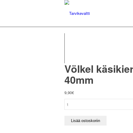
Völkel käsikierr
40mm
9,90
€
Völkel
käsikierretapit
2kpl:n
sarja,
Lisää ostoskoriin
II
ja