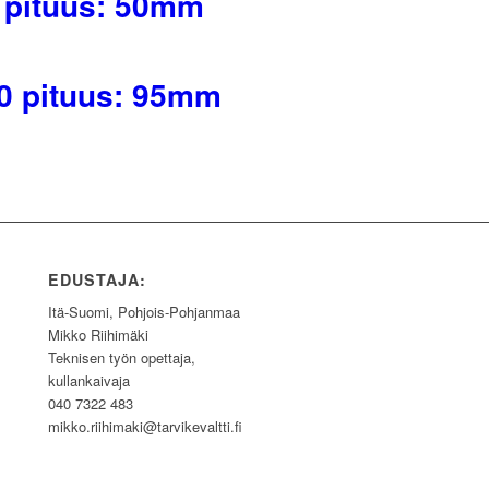
 M5 pituus: 50mm
 M20 pituus: 95mm
EDUSTAJA:
Itä-Suomi, Pohjois-Pohjanmaa
Mikko Riihimäki
Teknisen työn opettaja,
kullankaivaja
040 7322 483
mikko.riihimaki@tarvikevaltti.fi