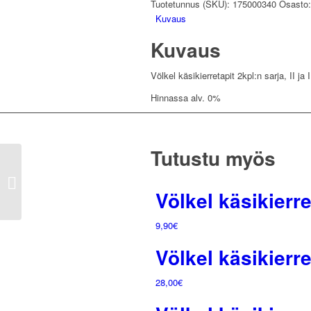
Tuotetunnus (SKU):
175000340
Osasto
III
Kuvaus
tapit,
Kuvaus
M3
pituus:
40mm
Völkel käsikierretapit 2kpl:n sarja, II ja
määrä
Hinnassa alv. 0%
Tutustu myös
Völkel käsikierretapit
2kpl:n sarja, II ja III
Völkel käsikierre
tapit, M4 pituus: 45mm
9,90
€
Völkel käsikierre
28,00
€