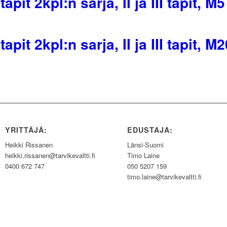
tapit 2kpl:n sarja, II ja III tapit,
tapit 2kpl:n sarja, II ja III tapit,
YRITTÄJÄ:
EDUSTAJA:
Heikki Rissanen
Länsi-Suomi
heikki.rissanen@tarvikevaltti.fi
Timo Laine
0400 672 747
050 5207 159
timo.laine@tarvikevaltti.fi