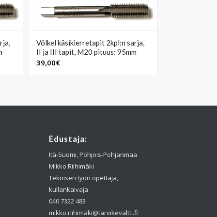
rja,
Völkel käsikierretapit 2kpl:n sarja,
m
II ja III tapit, M20 pituus: 95mm
39,00
€
Edustaja:
Itä-Suomi, Pohjois-Pohjanmaa
Mikko Riihimäki
Teknisen työn opettaja,
kullankaivaja
040 7322 483
mikko.riihimaki@tarvikevaltti.fi