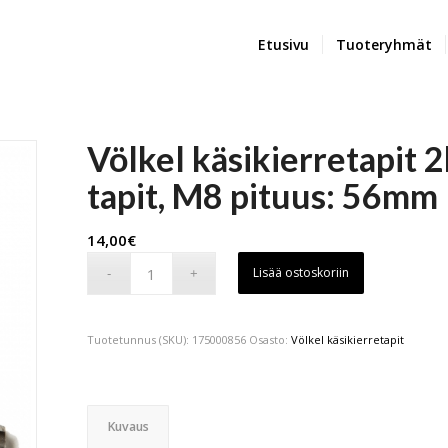
Etusivu
Tuoteryhmät
Völkel käsikierretapit 2kp
tapit, M8 pituus: 56mm
14,00
€
Lisää ostoskoriin
Tuotetunnus (SKU):
175000856
Osasto:
Völkel käsikierretapit
Kuvaus