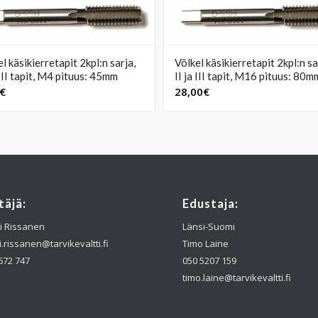
l käsikierretapit 2kpl:n sarja,
Völkel käsikierretapit 2kpl:n sa
 III tapit, M4 pituus: 45mm
II ja III tapit, M16 pituus: 80m
€
28,00
€
täjä:
Edustaja:
i Rissanen
Länsi-Suomi
i.rissanen@tarvikevaltti.fi
Timo Laine
672 747
050 5207 159
timo.laine@tarvikevaltti.fi