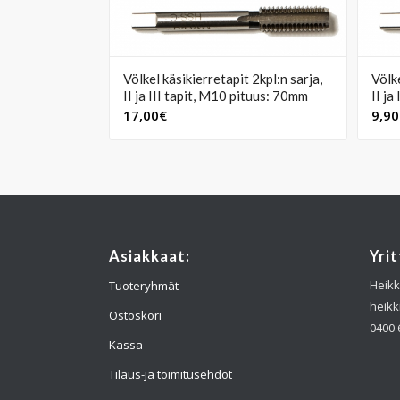
Völkel käsikierretapit 2kpl:n sarja,
Völke
II ja III tapit, M10 pituus: 70mm
II ja
17,00
€
9,90
Asiakkaat:
Yrit
Heikk
Tuoteryhmät
heikk
Ostoskori
0400 
Kassa
Tilaus-ja toimitusehdot