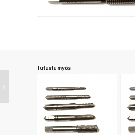
Tutustu myös
Völkel käsikierretapit
2kpl:n sarja, II ja III
tapit, M10 pituus:
70mm