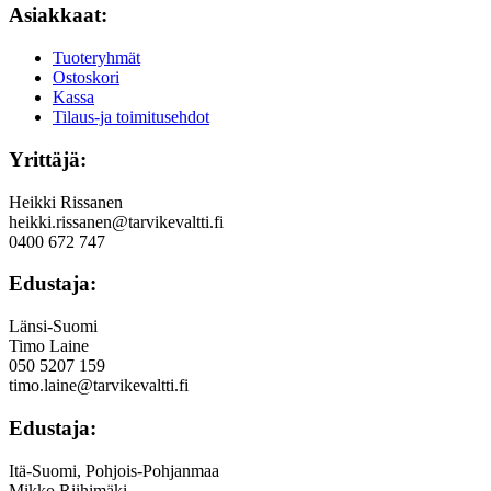
Asiakkaat:
Tuoteryhmät
Ostoskori
Kassa
Tilaus-ja toimitusehdot
Yrittäjä:
Heikki Rissanen
heikki.rissanen@tarvikevaltti.fi
0400 672 747
Edustaja:
Länsi-Suomi
Timo Laine
050 5207 159
timo.laine@tarvikevaltti.fi
Edustaja:
Itä-Suomi, Pohjois-Pohjanmaa
Mikko Riihimäki