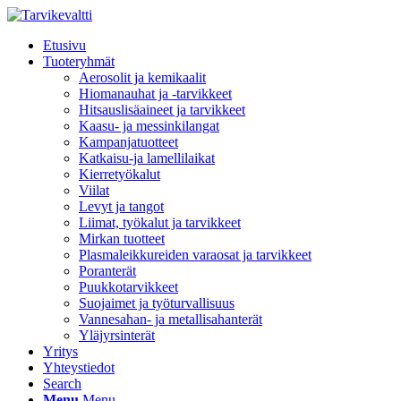
Etusivu
Tuoteryhmät
Aerosolit ja kemikaalit
Hiomanauhat ja -tarvikkeet
Hitsauslisäaineet ja tarvikkeet
Kaasu- ja messinkilangat
Kampanjatuotteet
Katkaisu-ja lamellilaikat
Kierretyökalut
Viilat
Levyt ja tangot
Liimat, työkalut ja tarvikkeet
Mirkan tuotteet
Plasmaleikkureiden varaosat ja tarvikkeet
Poranterät
Puukkotarvikkeet
Suojaimet ja työturvallisuus
Vannesahan- ja metallisahanterät
Yläjyrsinterät
Yritys
Yhteystiedot
Search
Menu
Menu