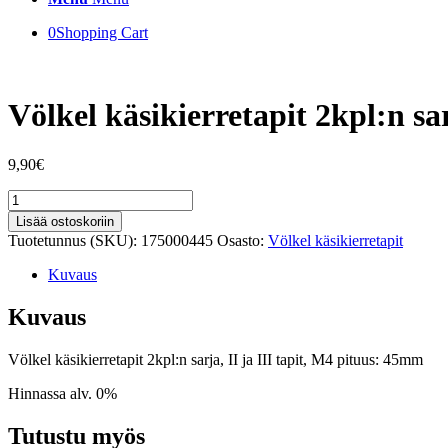
0
Shopping Cart
Völkel käsikierretapit 2kpl:n sa
9,90
€
Völkel
käsikierretapit
Lisää ostoskoriin
2kpl:n
Tuotetunnus (SKU):
175000445
Osasto:
Völkel käsikierretapit
sarja,
II
Kuvaus
ja
III
Kuvaus
tapit,
M4
Völkel käsikierretapit 2kpl:n sarja, II ja III tapit, M4 pituus: 45mm
pituus:
45mm
Hinnassa alv. 0%
määrä
Tutustu myös