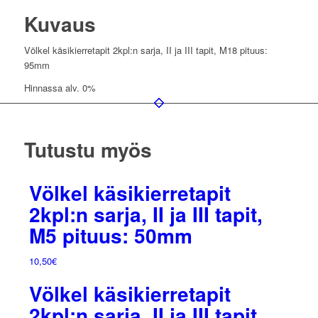
tapit,
Kuvaus
M18
pituus:
95mm
Völkel käsikierretapit 2kpl:n sarja, II ja III tapit, M18 pituus:
määrä
95mm
Hinnassa alv. 0%
Tutustu myös
Völkel käsikierretapit
2kpl:n sarja, II ja III tapit,
M5 pituus: 50mm
10,50
€
Völkel käsikierretapit
2kpl:n sarja, II ja III tapit,