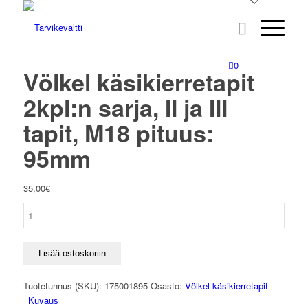
0
Völkel käsikierretapit
2kpl:n sarja, II ja III
tapit, M18 pituus:
95mm
35,00
€
Völkel
käsikierretapit
2kpl:n
sarja,
Lisää ostoskoriin
II
ja
Tuotetunnus (SKU):
175001895
Osasto:
Völkel käsikierretapit
III
Kuvaus