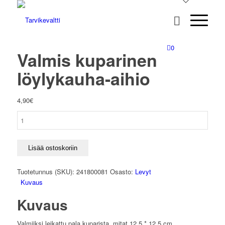
0
Valmis kuparinen
löylykauha-aihio
4,90
€
Valmis
kuparinen
löylykauha-
aihio
Lisää ostoskoriin
määrä
Tuotetunnus (SKU):
241800081
Osasto:
Levyt
Kuvaus
Kuvaus
Valmiiksi leikattu pala kuparista, mitat 12,5 * 12,5 cm.