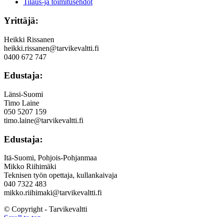
Tilaus-ja toimitusehdot
Yrittäjä:
Heikki Rissanen
heikki.rissanen@tarvikevaltti.fi
0400 672 747
Edustaja:
Länsi-Suomi
Timo Laine
050 5207 159
timo.laine@tarvikevaltti.fi
Edustaja:
Itä-Suomi, Pohjois-Pohjanmaa
Mikko Riihimäki
Teknisen työn opettaja, kullankaivaja
040 7322 483
mikko.riihimaki@tarvikevaltti.fi
© Copyright - Tarvikevaltti