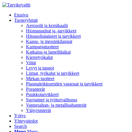
Etusivu
Tuoteryhmät
Aerosolit ja kemikaalit
Hiomanauhat ja -tarvikkeet
Hitsauslisäaineet ja tarvikkeet
Kaasu- ja messinkilangat
Kampanjatuotteet
Katkaisu-ja lamellilaikat
Kierretyökalut
Viilat
Levyt ja tangot
Liimat, työkalut ja tarvikkeet
Mirkan tuotteet
Plasmaleikkureiden varaosat ja tarvikkeet
Poranterät
Puukkotarvikkeet
Suojaimet ja työturvallisuus
Vannesahan- ja metallisahanterät
Yläjyrsinterät
Yritys
Yhteystiedot
Search
Menu
Menu