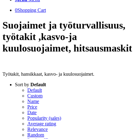
0
Shopping Cart
Suojaimet ja työturvallisuus,
työtakit ,kasvo-ja
kuulosuojaimet, hitsausmaskit
Työtakit, hansikkaat, kasvo- ja kuulosuojaimet.
Sort by
Default
Default
Custom
Name
Price
Date
Popularity (sales)
Average rating
Relevance
Random