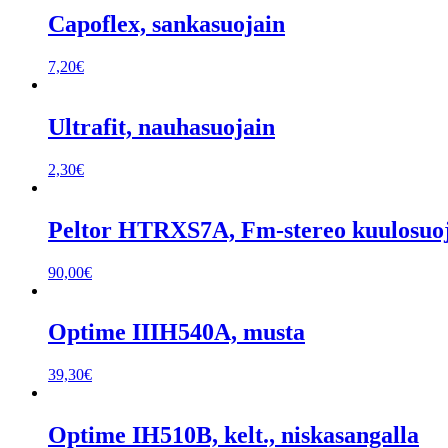
Capoflex, sankasuojain
7,20
€
Ultrafit, nauhasuojain
2,30
€
Peltor HTRXS7A, Fm-stereo kuulosuoj
90,00
€
Optime IIIH540A, musta
39,30
€
Optime IH510B, kelt., niskasangalla