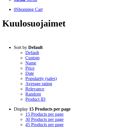
0
Shopping Cart
Kuulosuojaimet
Sort by
Default
Default
Custom
Name
Price
Date
Popularity (sales)
Average rating
Relevance
Random
Product ID
Display
15 Products per page
15 Products per page
30 Products per page
45 Products per page