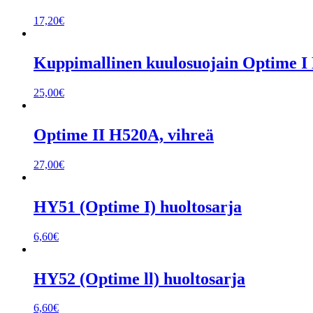
17,20
€
Kuppimallinen kuulosuojain Optime I 
25,00
€
Optime II H520A, vihreä
27,00
€
HY51 (Optime I) huoltosarja
6,60
€
HY52 (Optime ll) huoltosarja
6,60
€