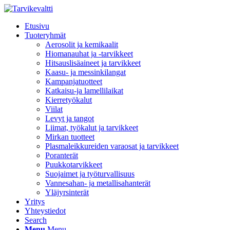
Etusivu
Tuoteryhmät
Aerosolit ja kemikaalit
Hiomanauhat ja -tarvikkeet
Hitsauslisäaineet ja tarvikkeet
Kaasu- ja messinkilangat
Kampanjatuotteet
Katkaisu-ja lamellilaikat
Kierretyökalut
Viilat
Levyt ja tangot
Liimat, työkalut ja tarvikkeet
Mirkan tuotteet
Plasmaleikkureiden varaosat ja tarvikkeet
Poranterät
Puukkotarvikkeet
Suojaimet ja työturvallisuus
Vannesahan- ja metallisahanterät
Yläjyrsinterät
Yritys
Yhteystiedot
Search
Menu
Menu