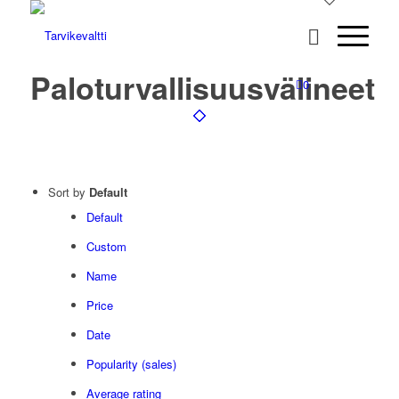
Paloturvallisuusvälineet
0
Sort by
Default
Default
Custom
Name
Price
Date
Popularity (sales)
Average rating