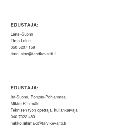
EDUSTAJA:
Länsi-Suomi
Timo Laine
050 5207 159
timo.laine@tarvikevaltti.fi
EDUSTAJA:
Itä-Suomi, Pohjois-Pohjanmaa
Mikko Riihimäki
Teknisen työn opettaja, kullankaivaja
040 7322 483
mikko.riihimaki@tarvikevaltti.fi