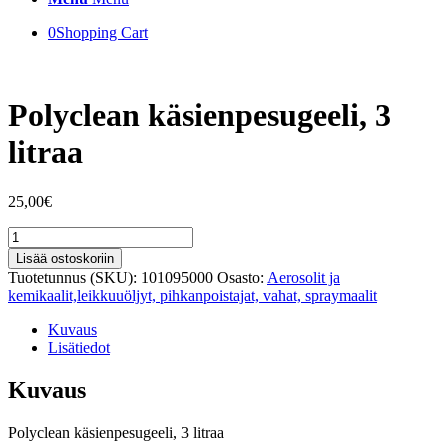
0
Shopping Cart
Polyclean käsienpesugeeli, 3
litraa
25,00
€
Polyclean
käsienpesugeeli,
Lisää ostoskoriin
3
Tuotetunnus (SKU):
101095000
Osasto:
Aerosolit ja
litraa
kemikaalit,leikkuuöljyt, pihkanpoistajat, vahat, spraymaalit
määrä
Kuvaus
Lisätiedot
Kuvaus
Polyclean käsienpesugeeli, 3 litraa