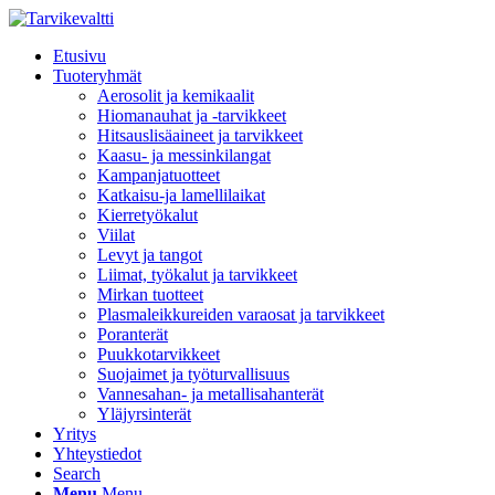
Etusivu
Tuoteryhmät
Aerosolit ja kemikaalit
Hiomanauhat ja -tarvikkeet
Hitsauslisäaineet ja tarvikkeet
Kaasu- ja messinkilangat
Kampanjatuotteet
Katkaisu-ja lamellilaikat
Kierretyökalut
Viilat
Levyt ja tangot
Liimat, työkalut ja tarvikkeet
Mirkan tuotteet
Plasmaleikkureiden varaosat ja tarvikkeet
Poranterät
Puukkotarvikkeet
Suojaimet ja työturvallisuus
Vannesahan- ja metallisahanterät
Yläjyrsinterät
Yritys
Yhteystiedot
Search
Menu
Menu