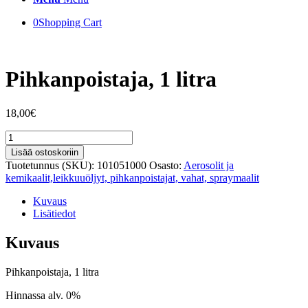
0
Shopping Cart
Pihkanpoistaja, 1 litra
18,00
€
Pihkanpoistaja,
1
Lisää ostoskoriin
litra
Tuotetunnus (SKU):
101051000
Osasto:
Aerosolit ja
määrä
kemikaalit,leikkuuöljyt, pihkanpoistajat, vahat, spraymaalit
Kuvaus
Lisätiedot
Kuvaus
Pihkanpoistaja, 1 litra
Hinnassa alv. 0%