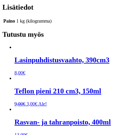
Lisätiedot
Paino
1 kg (kilogramma)
Tutustu myös
Lasinpuhdistusvaahto, 390cm3
8,00
€
Teflon pieni 210 cm3, 150ml
Alkuperäinen
Nykyinen
9,00
€
3,00
€
Ale!
hinta
hinta
oli:
on:
9,00€.
3,00€.
Rasvan- ja tahranpoisto, 400ml
13,00
€