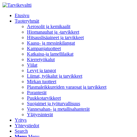
Etusivu
Tuoteryhmät
Aerosolit ja kemikaalit
Hiomanauhat ja -tarvikkeet
Hitsauslisäaineet ja tarvikkeet
Kaasu- ja messinkilangat
Kampanjatuotteet
Katkaisu-ja lamellilaikat
Kierretyökalut
Viilat
Levyt ja tangot
Liimat, työkalut ja tarvikkeet
Mirkan tuotteet
Plasmaleikkureiden varaosat ja tarvikkeet
Poranterät
Puukkotarvikkeet
Suojaimet ja työturvallisuus
Vannesahan- ja metallisahanterät
Yläjyrsinterät
Yritys
Yhteystiedot
Search
Menu
Menu