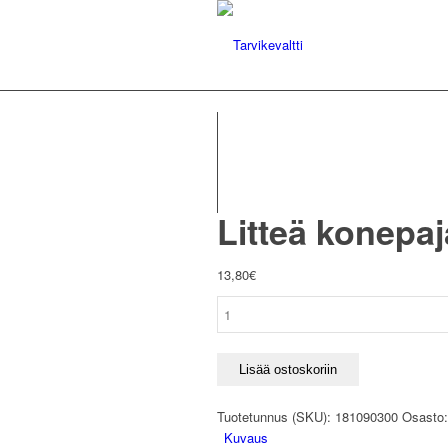
Litteä konepa
13,80
€
Litteä
konepajaviila,
Pituus
300mm,
Lisää ostoskoriin
30,6x6,6mm
määrä
Tuotetunnus (SKU):
181090300
Osasto
Kuvaus