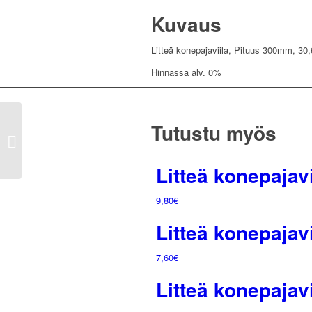
Kuvaus
Litteä konepajaviila, Pituus 300mm, 3
Hinnassa alv. 0%
Tutustu myös
Nelikulmainen
konepajaviila, Pituus
150mm, 6x6mm
Litteä konepaja
9,80
€
Litteä konepaja
7,60
€
Litteä konepaja