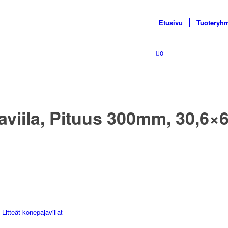
Etusivu
Tuoteryh
0
javiila, Pituus 300mm, 30,6
:
Litteät konepajaviilat