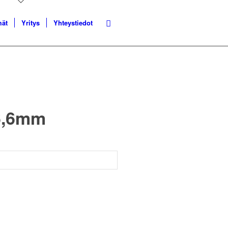
mät
Yritys
Yhteystiedot
×6,6mm