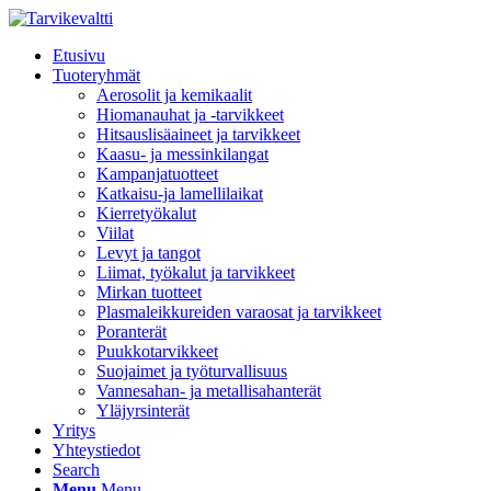
Etusivu
Tuoteryhmät
Aerosolit ja kemikaalit
Hiomanauhat ja -tarvikkeet
Hitsauslisäaineet ja tarvikkeet
Kaasu- ja messinkilangat
Kampanjatuotteet
Katkaisu-ja lamellilaikat
Kierretyökalut
Viilat
Levyt ja tangot
Liimat, työkalut ja tarvikkeet
Mirkan tuotteet
Plasmaleikkureiden varaosat ja tarvikkeet
Poranterät
Puukkotarvikkeet
Suojaimet ja työturvallisuus
Vannesahan- ja metallisahanterät
Yläjyrsinterät
Yritys
Yhteystiedot
Search
Menu
Menu