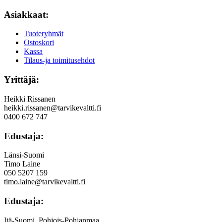
Asiakkaat:
Tuoteryhmät
Ostoskori
Kassa
Tilaus-ja toimitusehdot
Yrittäjä:
Heikki Rissanen
heikki.rissanen@tarvikevaltti.fi
0400 672 747
Edustaja:
Länsi-Suomi
Timo Laine
050 5207 159
timo.laine@tarvikevaltti.fi
Edustaja:
Itä-Suomi, Pohjois-Pohjanmaa