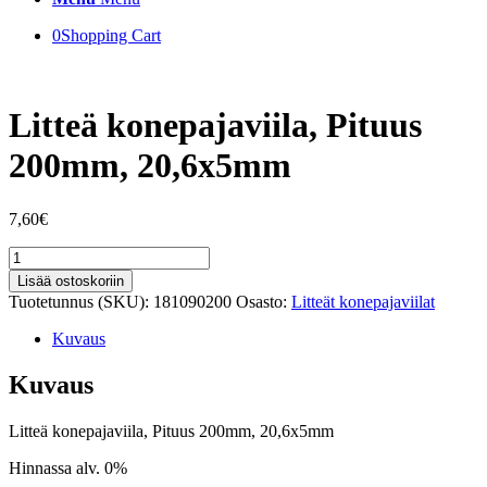
0
Shopping Cart
Litteä konepajaviila, Pituus
200mm, 20,6x5mm
7,60
€
Litteä
konepajaviila,
Lisää ostoskoriin
Pituus
Tuotetunnus (SKU):
181090200
Osasto:
Litteät konepajaviilat
200mm,
20,6x5mm
Kuvaus
määrä
Kuvaus
Litteä konepajaviila, Pituus 200mm, 20,6x5mm
Hinnassa alv. 0%