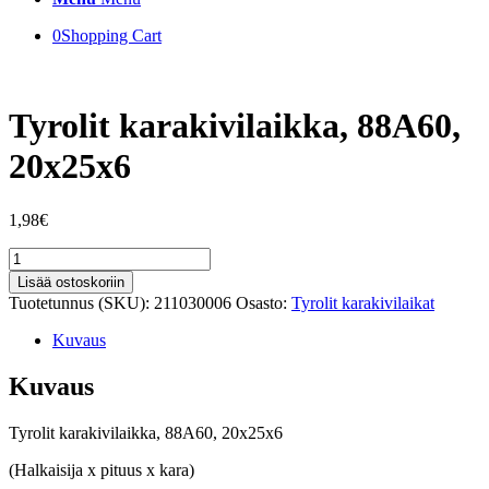
0
Shopping Cart
Tyrolit karakivilaikka, 88A60,
20x25x6
1,98
€
Tyrolit
karakivilaikka,
Lisää ostoskoriin
88A60,
Tuotetunnus (SKU):
211030006
Osasto:
Tyrolit karakivilaikat
20x25x6
määrä
Kuvaus
Kuvaus
Tyrolit karakivilaikka, 88A60, 20x25x6
(Halkaisija x pituus x kara)