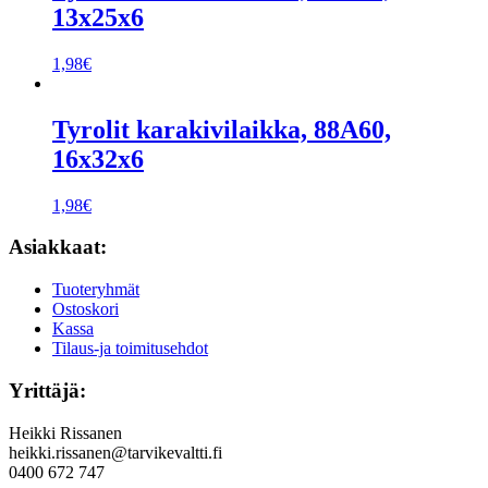
13x25x6
1,98
€
Tyrolit karakivilaikka, 88A60,
16x32x6
1,98
€
Asiakkaat:
Tuoteryhmät
Ostoskori
Kassa
Tilaus-ja toimitusehdot
Yrittäjä:
Heikki Rissanen
heikki.rissanen@tarvikevaltti.fi
0400 672 747