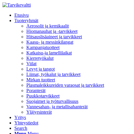
Etusivu
Tuoteryhmät
Aerosolit ja kemikaalit
Hiomanauhat ja -tarvikkeet
Hitsauslisäaineet ja tarvikkeet
Kaasu- ja messinkilangat
Kampanjatuotteet
Katkaisu-ja lamellilaikat
Kierretyökalut
Viilat
Levyt ja tangot
Liimat, työkalut ja tarvikkeet
Mirkan tuotteet
Plasmaleikkureiden varaosat ja tarvikkeet
Poranterät
Puukkotarvikkeet
Suojaimet ja työturvallisuus
Vannesahan- ja metallisahanterät
Yläjyrsinterät
Yritys
Yhteystiedot
Search
Menu
Menu