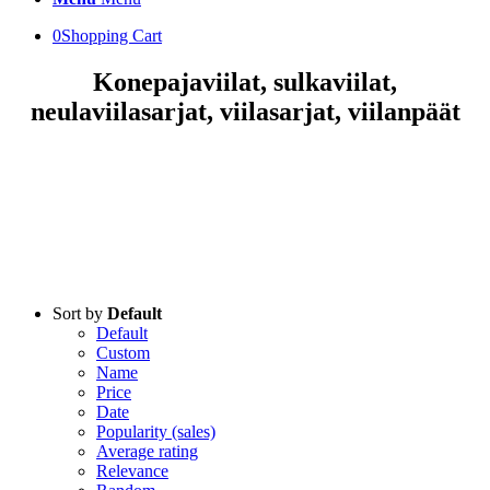
0
Shopping Cart
Konepajaviilat, sulkaviilat,
neulaviilasarjat, viilasarjat, viilanpäät
Sort by
Default
Default
Custom
Name
Price
Date
Popularity (sales)
Average rating
Relevance