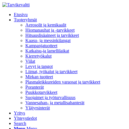
Etusivu
Tuoteryhmät
Aerosolit ja kemikaalit
Hiomanauhat ja -tarvikkeet
Hitsauslisäaineet ja tarvikkeet
Kaasu- ja messinkilangat
Kampanjatuotteet
Katkaisu-ja lamellilaikat
Kierretyökalut
Viilat
Levyt ja tangot
Liimat, työkalut ja tarvikkeet
Mirkan tuotteet
Plasmaleikkureiden varaosat ja tarvikkeet
Poranterät
Puukkotarvikkeet
Suojaimet ja työturvallisuus
Vannesahan- ja metallisahanterät
Yläjyrsinterät
Yritys
Yhteystiedot
Search
Menu
Menu