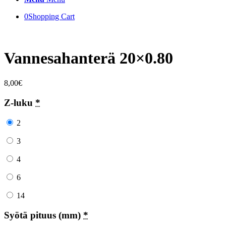
0
Shopping Cart
Vannesahanterä 20×0.80
8,00
€
Z-luku
*
2
3
4
6
14
Syötä pituus (mm)
*