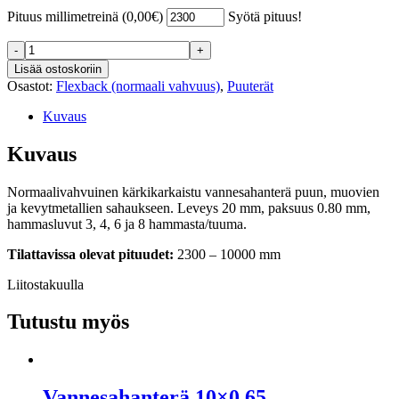
Pituus millimetreinä (
0,00
€
)
Syötä pituus!
Vannesahanterä
20x0.80
Lisää ostoskoriin
määrä
Osastot:
Flexback (normaali vahvuus)
,
Puuterät
Kuvaus
Kuvaus
Normaalivahvuinen kärkikarkaistu vannesahanterä puun, muovien
ja kevytmetallien sahaukseen. Leveys 20 mm, paksuus 0.80 mm,
hammasluvut 3, 4, 6 ja 8 hammasta/tuuma.
Tilattavissa olevat pituudet:
2300 – 10000 mm
Liitostakuulla
Tutustu myös
Vannesahanterä 10×0.65