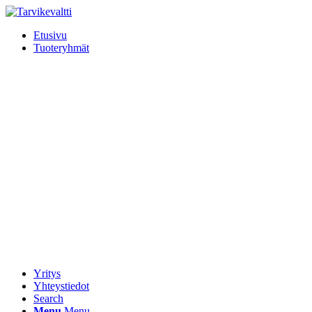
Etusivu
Tuoteryhmät
Yritys
Yhteystiedot
Search
Menu
Menu