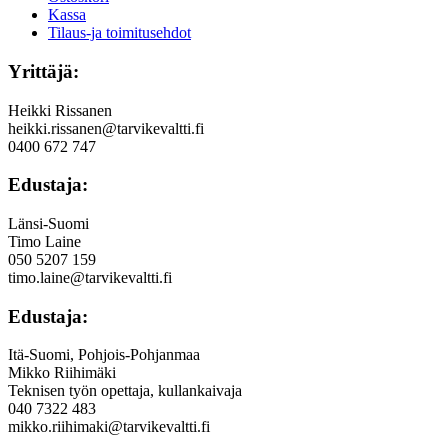
Kassa
Tilaus-ja toimitusehdot
Yrittäjä:
Heikki Rissanen
heikki.rissanen@tarvikevaltti.fi
0400 672 747
Edustaja:
Länsi-Suomi
Timo Laine
050 5207 159
timo.laine@tarvikevaltti.fi
Edustaja:
Itä-Suomi, Pohjois-Pohjanmaa
Mikko Riihimäki
Teknisen työn opettaja, kullankaivaja
040 7322 483
mikko.riihimaki@tarvikevaltti.fi