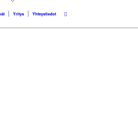
mät
Yritys
Yhteystiedot