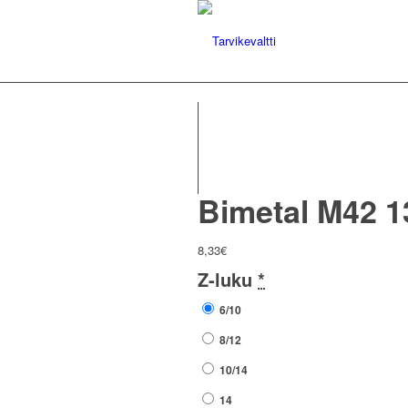
Bimetal M42 1
8,33
€
Z-luku
*
6/10
8/12
10/14
14