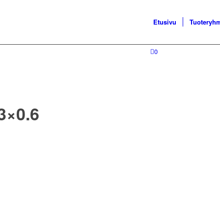
Etusivu
Tuoteryh
0
3×0.6