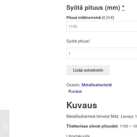
Syötä pituus (mm)
*
0,01
€
Pituus millimetreinä (
)
Syötä pituus!
Bimetal
M42
13x0.6
määrä
Lisää ostoskoriin
Osasto:
Metallisahanterät
Kuvaus
Kuvaus
Metallisahanterä bimetal M42. Leveys
Tilattavissa olevat pituudet:
1100 – 1
Bimetal M42 20×0.9
Liitostakuulla