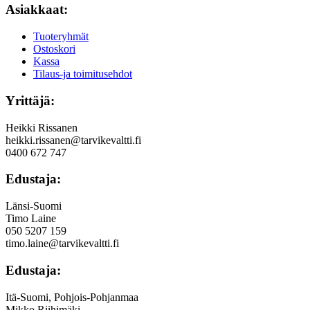
Asiakkaat:
Tuoteryhmät
Ostoskori
Kassa
Tilaus-ja toimitusehdot
Yrittäjä:
Heikki Rissanen
heikki.rissanen@tarvikevaltti.fi
0400 672 747
Edustaja:
Länsi-Suomi
Timo Laine
050 5207 159
timo.laine@tarvikevaltti.fi
Edustaja:
Itä-Suomi, Pohjois-Pohjanmaa
Mikko Riihimäki