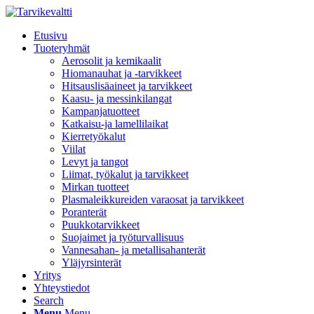
Etusivu
Tuoteryhmät
Aerosolit ja kemikaalit
Hiomanauhat ja -tarvikkeet
Hitsauslisäaineet ja tarvikkeet
Kaasu- ja messinkilangat
Kampanjatuotteet
Katkaisu-ja lamellilaikat
Kierretyökalut
Viilat
Levyt ja tangot
Liimat, työkalut ja tarvikkeet
Mirkan tuotteet
Plasmaleikkureiden varaosat ja tarvikkeet
Poranterät
Puukkotarvikkeet
Suojaimet ja työturvallisuus
Vannesahan- ja metallisahanterät
Yläjyrsinterät
Yritys
Yhteystiedot
Search
Menu
Menu