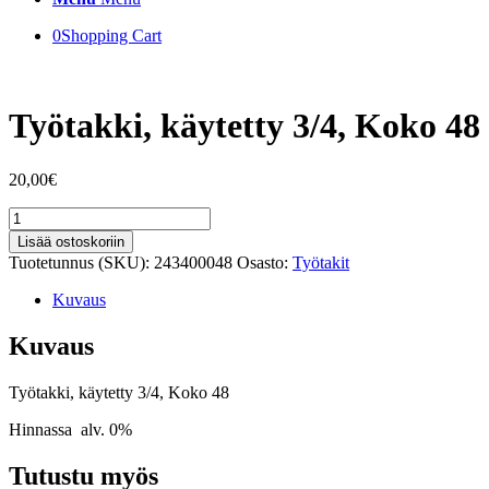
0
Shopping Cart
Työtakki, käytetty 3/4, Koko 48
20,00
€
Työtakki,
käytetty
Lisää ostoskoriin
3/4,
Tuotetunnus (SKU):
243400048
Osasto:
Työtakit
Koko
48
Kuvaus
määrä
Kuvaus
Työtakki, käytetty 3/4, Koko 48
Hinnassa alv. 0%
Tutustu myös