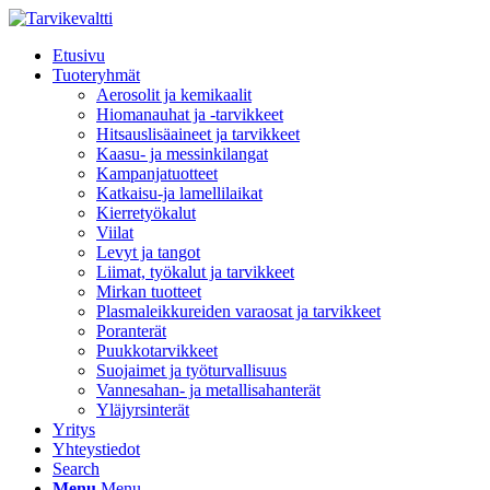
Etusivu
Tuoteryhmät
Aerosolit ja kemikaalit
Hiomanauhat ja -tarvikkeet
Hitsauslisäaineet ja tarvikkeet
Kaasu- ja messinkilangat
Kampanjatuotteet
Katkaisu-ja lamellilaikat
Kierretyökalut
Viilat
Levyt ja tangot
Liimat, työkalut ja tarvikkeet
Mirkan tuotteet
Plasmaleikkureiden varaosat ja tarvikkeet
Poranterät
Puukkotarvikkeet
Suojaimet ja työturvallisuus
Vannesahan- ja metallisahanterät
Yläjyrsinterät
Yritys
Yhteystiedot
Search
Menu
Menu