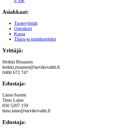
9,50
€
Asiakkaat:
Tuoteryhmät
Ostoskori
Kassa
Tilaus-ja toimitusehdot
Yrittäjä:
Heikki Rissanen
heikki.rissanen@tarvikevaltti.fi
0400 672 747
Edustaja:
Länsi-Suomi
Timo Laine
050 5207 159
timo.laine@tarvikevaltti.fi
Edustaja: