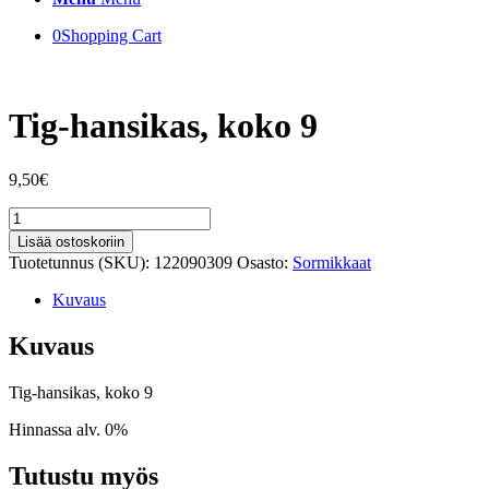
0
Shopping Cart
Tig-hansikas, koko 9
9,50
€
Tig-
hansikas,
Lisää ostoskoriin
koko
Tuotetunnus (SKU):
122090309
Osasto:
Sormikkaat
9
määrä
Kuvaus
Kuvaus
Tig-hansikas, koko 9
Hinnassa alv. 0%
Tutustu myös