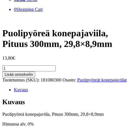
0
Shopping Cart
Puolipyöreä konepajaviila,
Pituus 300mm, 29,8×8,9mm
13,80
€
Puolipyöreä
konepajaviila,
Lisää ostoskoriin
Pituus
Tuotetunnus (SKU):
181080300
Osasto:
Puolipyöreät konepajaviilat
300mm,
29,8x8,9mm
Kuvaus
määrä
Kuvaus
Puolipyöreä konepajaviila, Pituus 300mm, 29,8×8,9mm
Hinnassa alv. 0%