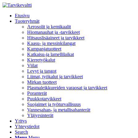
Etusivu
Tuoteryhmät
Aerosolit ja kemikaalit
Hiomanauhat ja -tarvikkeet
Hitsauslisäaineet ja tarvikkeet
Kaasu- ja messinkilangat
Kampanjatuotteet
Katkaisu-ja lamellilaikat
Kierretyökalut
Viilat
Levyt ja tangot
Liimat, työkalut ja tarvikkeet
Mirkan tuotteet
Plasmaleikkureiden varaosat ja tarvikkeet
Poranterät
Puukkotarvikkeet
Suojaimet ja työturvallisuus
Vannesahan- ja metallisahanterät
Yläjyrsinterät
Yritys
Yhteystiedot
Search
Menu
Menu