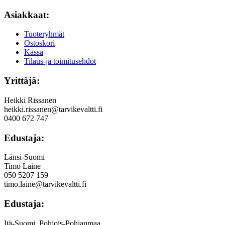
Asiakkaat:
Tuoteryhmät
Ostoskori
Kassa
Tilaus-ja toimitusehdot
Yrittäjä:
Heikki Rissanen
heikki.rissanen@tarvikevaltti.fi
0400 672 747
Edustaja:
Länsi-Suomi
Timo Laine
050 5207 159
timo.laine@tarvikevaltti.fi
Edustaja:
Itä-Suomi, Pohjois-Pohjanmaa