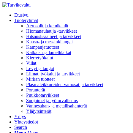
Etusivu
Tuoteryhmät
Aerosolit ja kemikaalit
Hiomanauhat ja -tarvikkeet
Hitsauslisäaineet ja tarvikkeet
Kaasu- ja messinkilangat
Kampanjatuotteet
Katkaisu-ja lamellilaikat
Kierretyökalut
Viilat
Levyt ja tangot
Liimat, työkalut ja tarvikkeet
Mirkan tuotteet
Plasmaleikkureiden varaosat ja tarvikkeet
Poranterät
Puukkotarvikkeet
Suojaimet ja työturvallisuus
Vannesahan- ja metallisahanterät
Yläjyrsinterät
Yritys
Yhteystiedot
Search
Menu
Menu