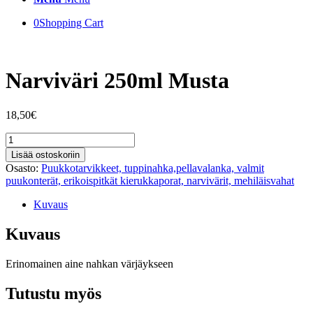
0
Shopping Cart
Narviväri 250ml Musta
18,50
€
Narviväri
250ml
Lisää ostoskoriin
Musta
Osasto:
Puukkotarvikkeet, tuppinahka,pellavalanka, valmit
määrä
puukonterät, erikoispitkät kierukkaporat, narvivärit, mehiläisvahat
Kuvaus
Kuvaus
Erinomainen aine nahkan värjäykseen
Tutustu myös