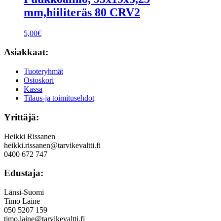
mm,hiiliteräs 80 CRV2
5,00
€
Asiakkaat:
Tuoteryhmät
Ostoskori
Kassa
Tilaus-ja toimitusehdot
Yrittäjä:
Heikki Rissanen
heikki.rissanen@tarvikevaltti.fi
0400 672 747
Edustaja:
Länsi-Suomi
Timo Laine
050 5207 159
timo.laine@tarvikevaltti.fi