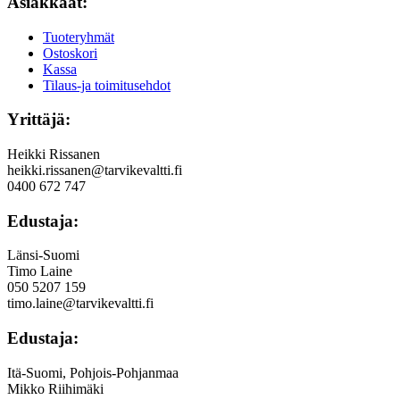
Asiakkaat:
Tuoteryhmät
Ostoskori
Kassa
Tilaus-ja toimitusehdot
Yrittäjä:
Heikki Rissanen
heikki.rissanen@tarvikevaltti.fi
0400 672 747
Edustaja:
Länsi-Suomi
Timo Laine
050 5207 159
timo.laine@tarvikevaltti.fi
Edustaja:
Itä-Suomi, Pohjois-Pohjanmaa
Mikko Riihimäki