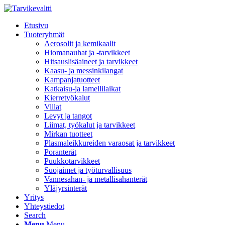
Etusivu
Tuoteryhmät
Aerosolit ja kemikaalit
Hiomanauhat ja -tarvikkeet
Hitsauslisäaineet ja tarvikkeet
Kaasu- ja messinkilangat
Kampanjatuotteet
Katkaisu-ja lamellilaikat
Kierretyökalut
Viilat
Levyt ja tangot
Liimat, työkalut ja tarvikkeet
Mirkan tuotteet
Plasmaleikkureiden varaosat ja tarvikkeet
Poranterät
Puukkotarvikkeet
Suojaimet ja työturvallisuus
Vannesahan- ja metallisahanterät
Yläjyrsinterät
Yritys
Yhteystiedot
Search
Menu
Menu