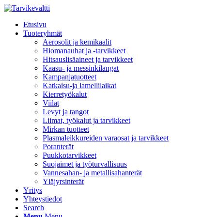
Etusivu
Tuoteryhmät
Aerosolit ja kemikaalit
Hiomanauhat ja -tarvikkeet
Hitsauslisäaineet ja tarvikkeet
Kaasu- ja messinkilangat
Kampanjatuotteet
Katkaisu-ja lamellilaikat
Kierretyökalut
Viilat
Levyt ja tangot
Liimat, työkalut ja tarvikkeet
Mirkan tuotteet
Plasmaleikkureiden varaosat ja tarvikkeet
Poranterät
Puukkotarvikkeet
Suojaimet ja työturvallisuus
Vannesahan- ja metallisahanterät
Yläjyrsinterät
Yritys
Yhteystiedot
Search
Menu
Menu