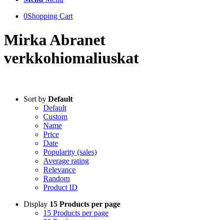
0
Shopping Cart
Mirka Abranet
verkkohiomaliuskat
Sort by
Default
Default
Custom
Name
Price
Date
Popularity (sales)
Average rating
Relevance
Random
Product ID
Display
15 Products per page
15 Products per page