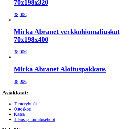
70x198x320
38,00
€
Mirka Abranet verkkohiomaliuskat
70x198x400
38,00
€
Mirka Abranet Aloituspakkaus
38,00
€
Asiakkaat:
Tuoteryhmät
Ostoskori
Kassa
Tilaus-ja toimitusehdot