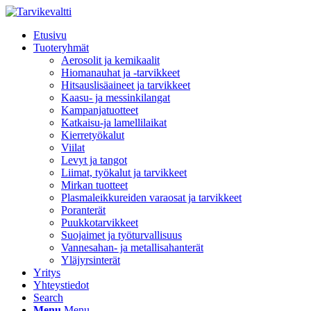
Etusivu
Tuoteryhmät
Aerosolit ja kemikaalit
Hiomanauhat ja -tarvikkeet
Hitsauslisäaineet ja tarvikkeet
Kaasu- ja messinkilangat
Kampanjatuotteet
Katkaisu-ja lamellilaikat
Kierretyökalut
Viilat
Levyt ja tangot
Liimat, työkalut ja tarvikkeet
Mirkan tuotteet
Plasmaleikkureiden varaosat ja tarvikkeet
Poranterät
Puukkotarvikkeet
Suojaimet ja työturvallisuus
Vannesahan- ja metallisahanterät
Yläjyrsinterät
Yritys
Yhteystiedot
Search
Menu
Menu