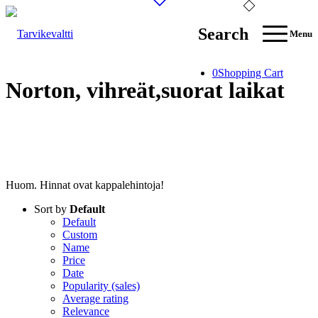
Search
Menu
0
Shopping Cart
Norton, vihreät,suorat laikat
Huom. Hinnat ovat kappalehintoja!
Sort by
Default
Default
Custom
Name
Price
Date
Popularity (sales)
Average rating
Relevance