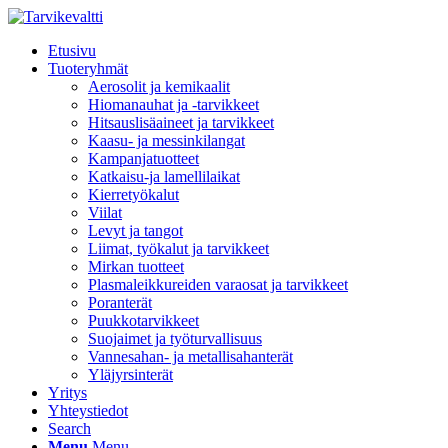
Etusivu
Tuoteryhmät
Aerosolit ja kemikaalit
Hiomanauhat ja -tarvikkeet
Hitsauslisäaineet ja tarvikkeet
Kaasu- ja messinkilangat
Kampanjatuotteet
Katkaisu-ja lamellilaikat
Kierretyökalut
Viilat
Levyt ja tangot
Liimat, työkalut ja tarvikkeet
Mirkan tuotteet
Plasmaleikkureiden varaosat ja tarvikkeet
Poranterät
Puukkotarvikkeet
Suojaimet ja työturvallisuus
Vannesahan- ja metallisahanterät
Yläjyrsinterät
Yritys
Yhteystiedot
Search
Menu
Menu