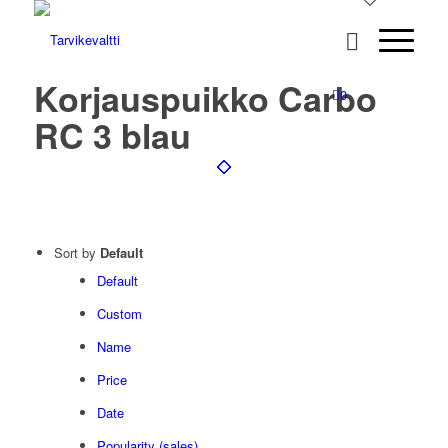
Korjauspuikko Carbo
0
RC 3 blau
Sort by
Default
Default
Custom
Name
Price
Date
Popularity (sales)