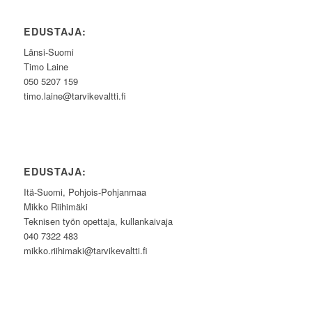
EDUSTAJA:
Länsi-Suomi
Timo Laine
050 5207 159
timo.laine@tarvikevaltti.fi
EDUSTAJA:
Itä-Suomi, Pohjois-Pohjanmaa
Mikko Riihimäki
Teknisen työn opettaja, kullankaivaja
040 7322 483
mikko.riihimaki@tarvikevaltti.fi