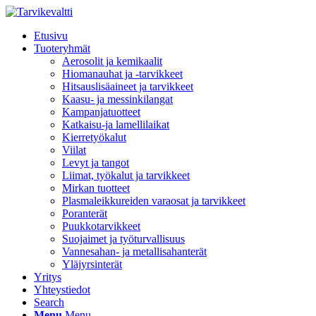
Etusivu
Tuoteryhmät
Aerosolit ja kemikaalit
Hiomanauhat ja -tarvikkeet
Hitsauslisäaineet ja tarvikkeet
Kaasu- ja messinkilangat
Kampanjatuotteet
Katkaisu-ja lamellilaikat
Kierretyökalut
Viilat
Levyt ja tangot
Liimat, työkalut ja tarvikkeet
Mirkan tuotteet
Plasmaleikkureiden varaosat ja tarvikkeet
Poranterät
Puukkotarvikkeet
Suojaimet ja työturvallisuus
Vannesahan- ja metallisahanterät
Yläjyrsinterät
Yritys
Yhteystiedot
Search
Menu
Menu