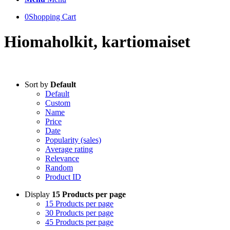
0
Shopping Cart
Hiomaholkit, kartiomaiset
Sort by
Default
Default
Custom
Name
Price
Date
Popularity (sales)
Average rating
Relevance
Random
Product ID
Display
15 Products per page
15 Products per page
30 Products per page
45 Products per page