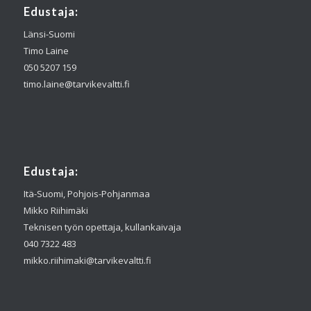
Edustaja:
Länsi-Suomi
Timo Laine
050 5207 159
timo.laine@tarvikevaltti.fi
Edustaja:
Itä-Suomi, Pohjois-Pohjanmaa
Mikko Riihimäki
Teknisen työn opettaja, kullankaivaja
040 7322 483
mikko.riihimaki@tarvikevaltti.fi