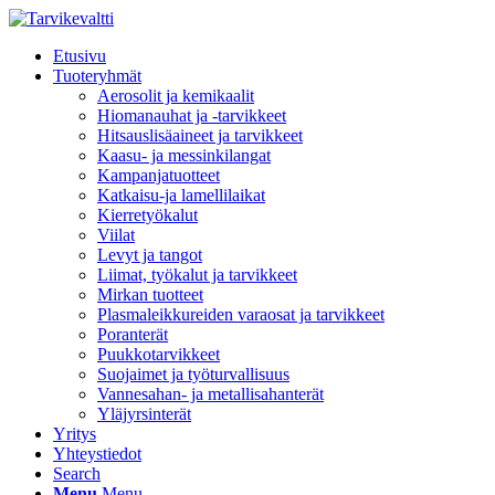
Etusivu
Tuoteryhmät
Aerosolit ja kemikaalit
Hiomanauhat ja -tarvikkeet
Hitsauslisäaineet ja tarvikkeet
Kaasu- ja messinkilangat
Kampanjatuotteet
Katkaisu-ja lamellilaikat
Kierretyökalut
Viilat
Levyt ja tangot
Liimat, työkalut ja tarvikkeet
Mirkan tuotteet
Plasmaleikkureiden varaosat ja tarvikkeet
Poranterät
Puukkotarvikkeet
Suojaimet ja työturvallisuus
Vannesahan- ja metallisahanterät
Yläjyrsinterät
Yritys
Yhteystiedot
Search
Menu
Menu