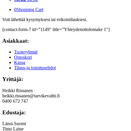
0
Shopping Cart
Voit lähettää kysymyksesi tai erikoistilauksesi.
[contact-form-7 id=”1149″ title=”Yhteydenottolomake 1″]
Asiakkaat:
Tuoteryhmät
Ostoskori
Kassa
Tilaus-ja toimitusehdot
Yrittäjä:
Heikki Rissanen
heikki.rissanen@tarvikevaltti.fi
0400 672 747
Edustaja:
Länsi-Suomi
Timo Laine